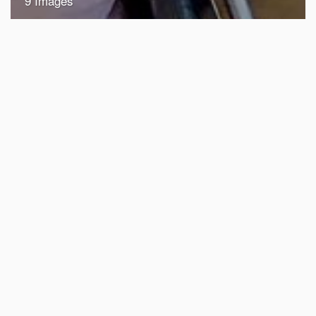
9 Images
VIEW GALLERY
Dalej
Poprzednie