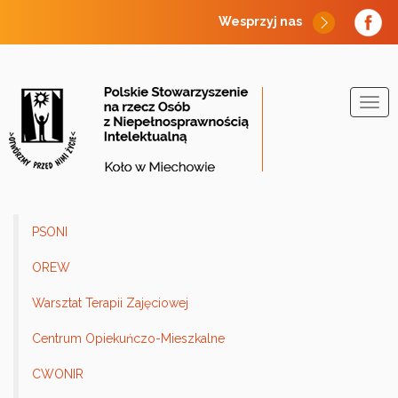
Przejdź
Wesprzyj nas
do
treści
Togg
navig
PSONI
OREW
Warsztat Terapii Zajęciowej
Centrum Opiekuńczo-Mieszkalne
CWONIR